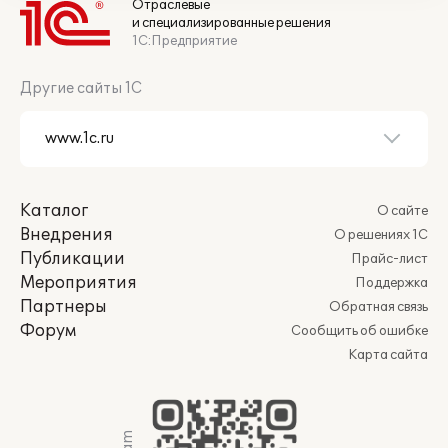
Отраслевые
и специализированные решения
1С:Предприятие
Другие сайты 1С
Каталог
О сайте
Внедрения
О решениях 1С
Публикации
Прайс-лист
Мероприятия
Поддержка
Партнеры
Обратная связь
Форум
Сообщить об ошибке
Карта сайта