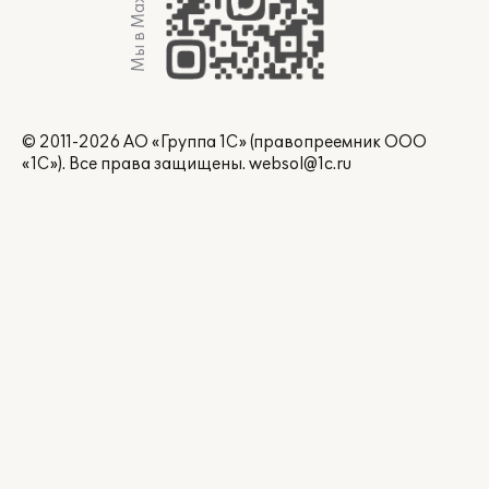
Мы в Max
© 2011-2026 АО «Группа 1С» (правопреемник ООО
«1С»). Все права защищены.
websol@1c.ru