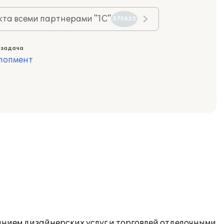
та всеми партнерами "1С"
575825
 задача
лопмент
анием дизайнерских услуг и торговлей отделочными