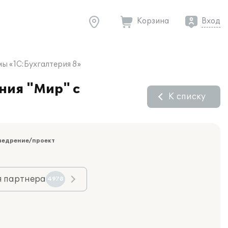
Корзина
Вход
ы «1C:Бухгалтерия 8»
ния "Мир" с
К списку
недрение/проект
я партнера
4978