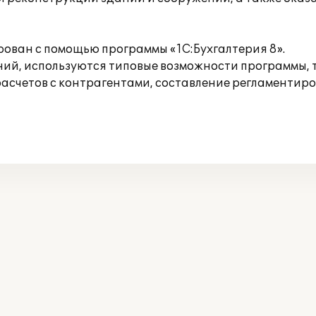
рован с помощью программы «1C:Бухгалтерия 8».
й, используются типовые возможности программы, та
 расчетов с контрагентами, составление регламентир