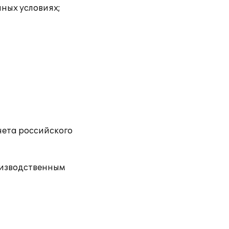
ных условиях;
чета российского
оизводственным