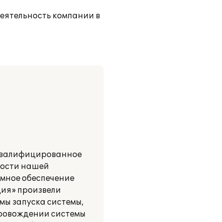
еятельность компании в
 квалифицированное
ности нашей
ммное обеспечение
ция» произвели
мы запуска системы,
провождении системы