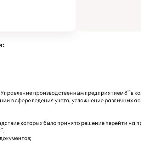
и:
:Управление производственным предприятием 8" в к
ии в сфере ведения учета, усложнение различных ас
едствие которых было принято решение перейти на 
":
документов;