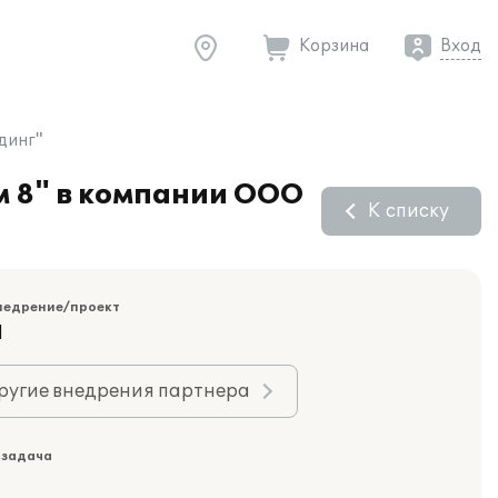
Корзина
Вход
динг"
 8" в компании ООО
К списку
недрение/проект
Я
ругие внедрения партнера
 задача