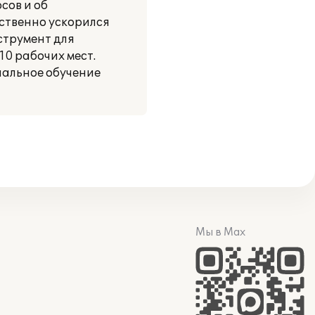
сов и об
ственно ускорился
струмент для
0 рабочих мест.
чальное обучение
Мы в Max