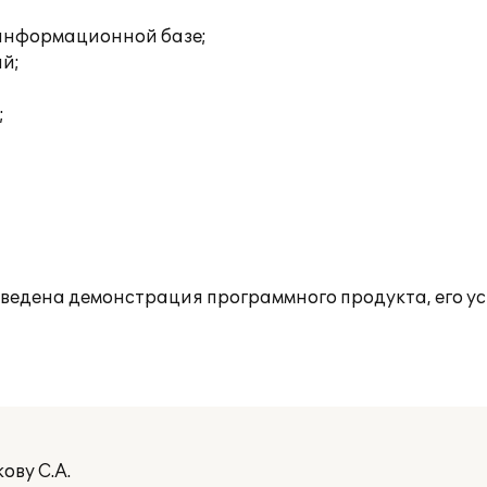
 информационной базе;
ий;
;
роведена демонстрация программного продукта, его у
ову С.А.