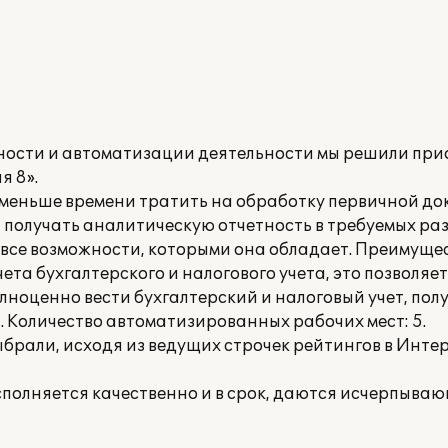
тности и автоматизации деятельности мы решили пр
я 8».
 меньше времени тратить на обработку первичной до
 получать аналитическую отчетность в требуемых ра
 все возможности, которыми она обладает. Преимущ
ета бухгалтерского и налогового учета, это позволяет
лноценно вести бухгалтерский и налоговый учет, пол
. Количество автоматизированных рабочих мест: 5.
выбрали, исходя из ведущих строчек рейтингов в Интер
полняется качественно и в срок, даются исчерпываю