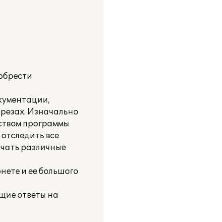
иобрести
кументации,
зрезах. Изначально
еством программы
 отследить все
учать различные
нете и ее большого
щие ответы на