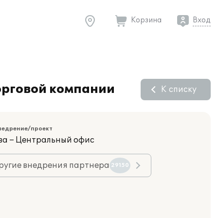
Корзина
Вход
торговой компании
К списку
недрение/проект
ва – Центральный офис
ругие внедрения партнера
29150