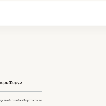
неры
Форум
ить об ошибке
Карта сайта