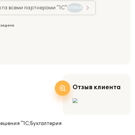
та всеми партнерами "1С"
575825
 задача
Отзыв клиента
решения "1С:Бухгалтерия