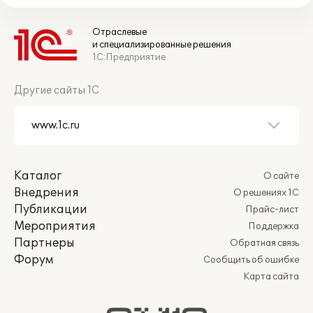
Отраслевые
и специализированные решения
1С:Предприятие
Другие сайты 1С
Каталог
О сайте
Внедрения
О решениях 1С
Публикации
Прайс-лист
Мероприятия
Поддержка
Партнеры
Обратная связь
Форум
Сообщить об ошибке
Карта сайта