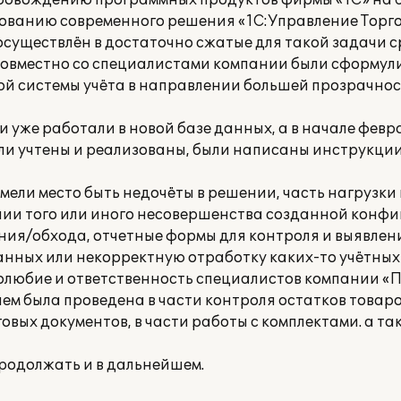
ровождению программных продуктов фирмы «1С» на б
ьзованию современного решения «1С:Управление Торго
 осуществлён в достаточно сжатые для такой задачи 
а совместно со специалистами компании были сформ
ой системы учёта в направлении большей прозрачнос
и уже работали в новой базе данных, а в начале февр
ли учтены и реализованы, были написаны инструкции
 имели место быть недочёты в решении, часть нагрузк
влении того или иного несовершенства созданной конф
ния/обхода, отчетные формы для контроля и выявлен
ных или некорректную отработку каких-то учётных
олюбие и ответственность специалистов компании «
 была проведена в части контроля остатков товаров
овых документов, в части работы с комплектами. а та
родолжать и в дальнейшем.