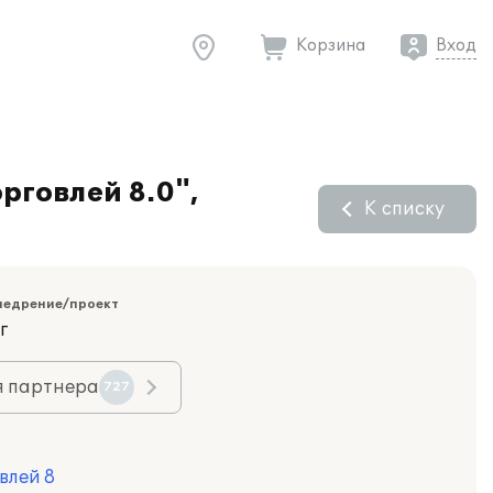
Корзина
Вход
рговлей 8.0",
К списку
недрение/проект
г
я партнера
727
влей 8