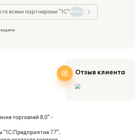
та всеми партнерами "1С"
89264
 задача
Отзыв клиента
ние торговлей 8.0" -
ы "1С:Предприятие 7.7",