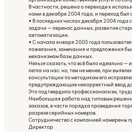
организации качественные услуги по соп
В частности, решена о переходе к испол
нами в декабре 2004 года, и переход был
• В последних числах декабря 2004 год
задачи — перенос данных, развитие стар
автоматизации.
• С начала января 2005 года пользовател
пожелания, замечания и предложения бы
механизмам базы данных.
Нельзя сказать, что всё было идеально —
легла на нас: но, тем не менее, при выя
консультации по методикам его исправле
предупреждающие некорректный ввод дан
Это подтвердило профессионализм, труд
Наибольшая работа над типовым решением
заказов, в части порядка проведения торг
разрезе серийных номеров.
Сотрудничество с компанией намерены п
Директор