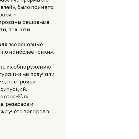
азе платформы 8.0.
влей», было принято
сроки —
улированы решаемые
ти, полноты
аля все основные
 по наиболее тонким
и по их обнаружению
игурации мы получали
ия, настройки,
 ситуаций.
Портал-Юг».
, резервов и
кже учёта товаров в