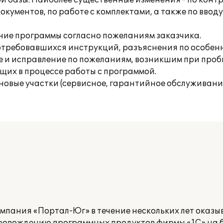
ой базы. Наиболее существенные изменения - по конт
окументов, по работе с комплектами, а также по ввод
ение программы согласно пожеланиям заказчика.
отребовавшихся инструкций, разъяснения по особен
ение и исправление по пожеланиям, возникшим при про
щих в процессе работы с программой.
новые участки (сервисное, гарантийное обслуживание
мпания «Портал-Юг» в течение нескольких лет оказ