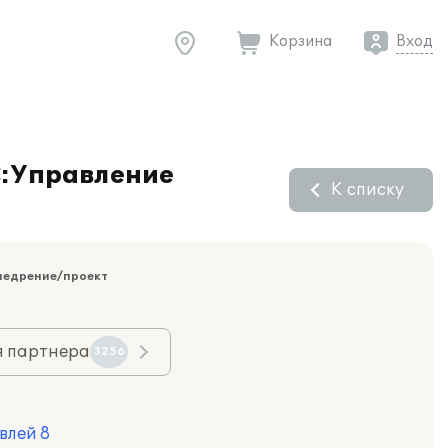
Корзина
Вход
С:Управление
К списку
недрение/проект
я партнера
3256
влей 8