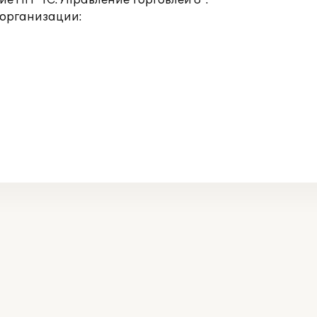
 ПП "1С:Управление торговлей 8".
 организации: