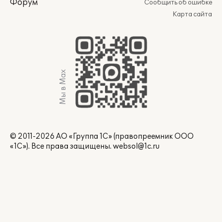
Форум
Сообщить об ошибке
Карта сайта
Мы в Max
© 2011-2026 АО «Группа 1С» (правопреемник ООО
«1С»). Все права защищены.
websol@1c.ru