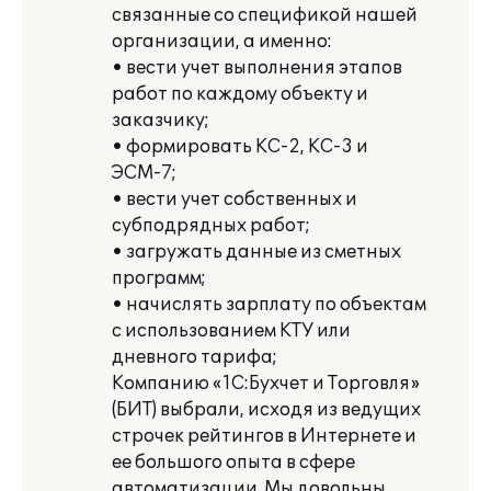
связанные со спецификой нашей
организации, а именно:
• вести учет выполнения этапов
работ по каждому объекту и
заказчику;
• формировать КС-2, КС-3 и
ЭСМ-7;
• вести учет собственных и
субподрядных работ;
• загружать данные из сметных
программ;
• начислять зарплату по объектам
с использованием КТУ или
дневного тарифа;
Компанию «1С:Бухчет и Торговля»
(БИТ) выбрали, исходя из ведущих
строчек рейтингов в Интернете и
ее большого опыта в сфере
автоматизации. Мы довольны