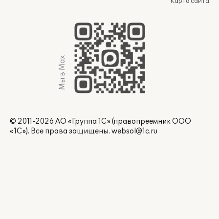
Карта сайта
Мы в Max
© 2011-2026 АО «Группа 1С» (правопреемник ООО
«1С»). Все права защищены.
websol@1c.ru