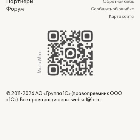
Партнеры
Обратная связь
Форум
Сообщить об ошибке
Карта сайта
Мы в Max
© 2011-2026 АО «Группа 1С» (правопреемник ООО
«1С»). Все права защищены.
websol@1c.ru