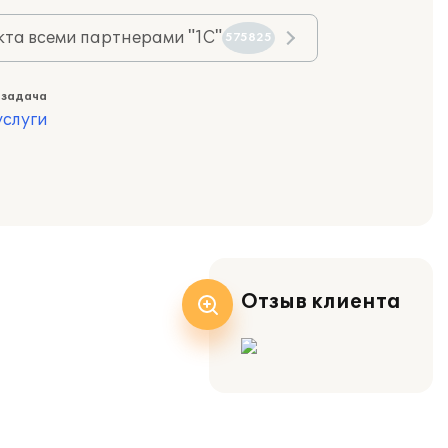
та всеми партнерами "1С"
575825
 задача
слуги
Отзыв клиента