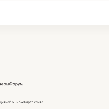
неры
Форум
ить об ошибке
Карта сайта