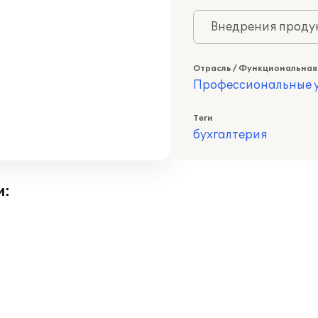
Внедрения продук
Отрасль / Функциональная
Профессиональные у
Теги
бухгалтерия
и: