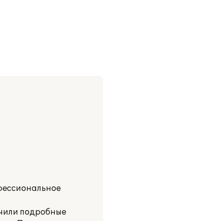
офессиональное
учили подробные