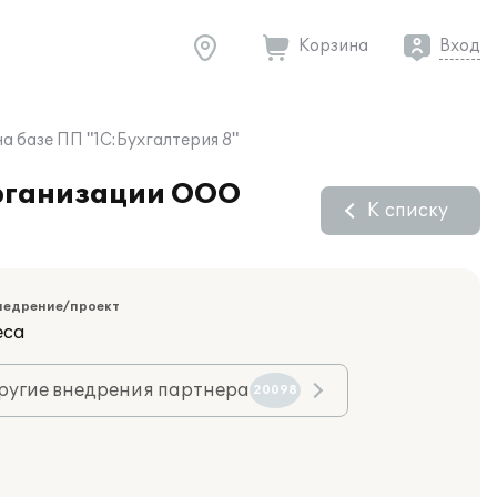
Корзина
Вход
 базе ПП "1С:Бухгалтерия 8"
организации ООО
К списку
недрение/проект
еса
ругие внедрения партнера
20098