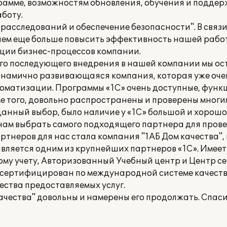
рамме, возможностям обновления, обучения и подде
боту.
асследований и обеспечение безопасности". В связи
ием еще больше повысить эффективность нашей работ
ции бизнес-процессов компании.
его последующего внедрения в нашей компании мы ос
динамично развивающаяся компания, которая уже оче
оматизации. Программы «1С» очень доступные, функ
е того, довольно распространены и проверены мног
анный выбор, было наличие у «1С» большой и хорошо
о нам выбрать самого подходящего партнера для пров
тнеров для нас стала компания "1АБ Дом качества", 
является одним из крупнейших партнеров «1С». Имеет
ому учету, Авторизованный Учебный центр и Центр 
" сертифицирован по международной системе качества
ества предоставляемых услуг.
чества" довольны и намерены его продолжать. Спаси