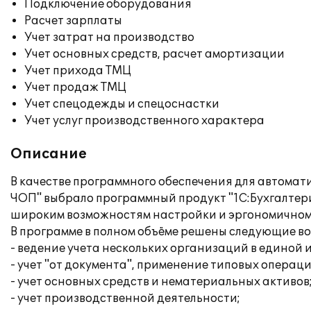
Подключение оборудования
Расчет зарплаты
Учет затрат на производство
Учет основных средств, расчет амортизации
Учет прихода ТМЦ
Учет продаж ТМЦ
Учет спецодежды и спецоснастки
Учет услуг производственного характера
Описание
В качестве программного обеспечения для автомат
ЧОП" выбрало программный продукт "1С:Бухгалтери
широким возможностям настройки и эргономичному
В программе в полном объёме решены следующие в
- ведение учета нескольких организаций в единой
- учет "от документа", применение типовых операци
- учет основных средств и нематериальных активов
- учет производственной деятельности;