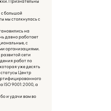
ржки. Признательны
 с большой
ы мы столкнулась с
тановились на
нь давно работает
циональные, с
ими организациями.
 развитой сети
едения работ по
которая уже десять
 статусы Центр
сертифицированного
 ISO 9001:2000, а
бо и удачи вам во