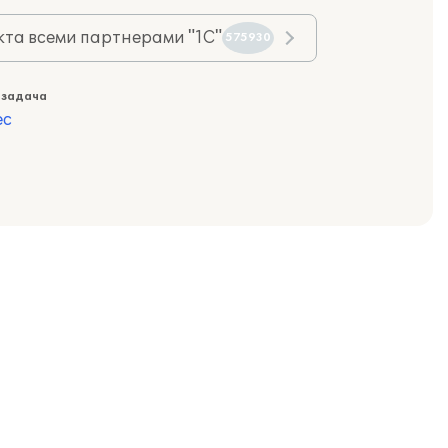
та всеми партнерами "1С"
575930
 задача
ес