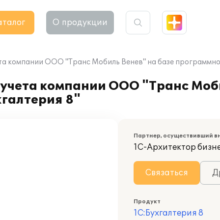
аталог
О продукции
та компании ООО "Транс Мобиль Венев" на базе программног
учета компании ООО "Транс Моби
галтерия 8"
Партнер, осуществивший в
1С-Архитектор бизн
Связаться
Д
Продукт
1С:Бухгалтерия 8