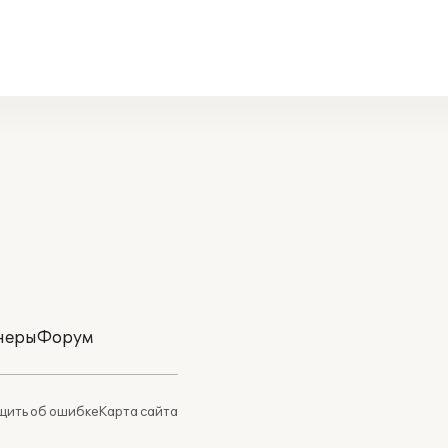
неры
Форум
ить об ошибке
Карта сайта