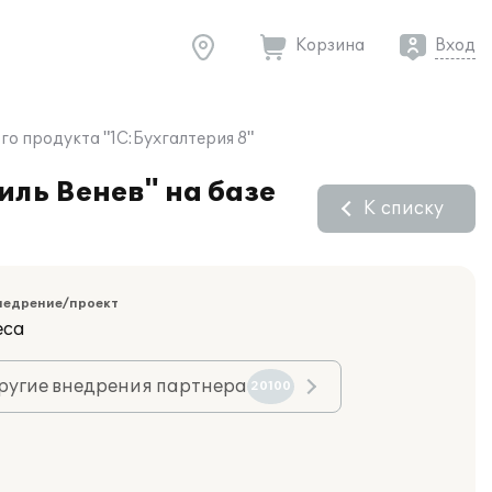
Корзина
Вход
о продукта "1С:Бухгалтерия 8"
ль Венев" на базе
К списку
недрение/проект
еса
ругие внедрения партнера
20100