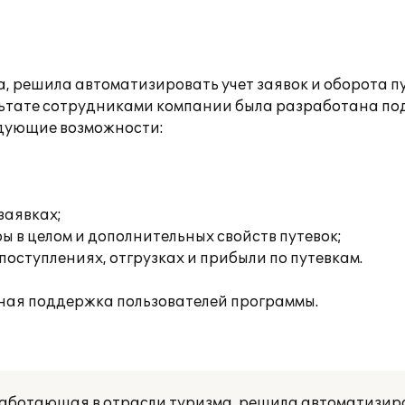
 решила автоматизировать учет заявок и оборота пут
льтате сотрудниками компании была разработана по
едующие возможности:
заявках;
 в целом и дополнительных свойств путевок;
поступлениях, отгрузках и прибыли по путевкам.
ная поддержка пользователей программы.
ботающая в отрасли туризма, решила автоматизиров