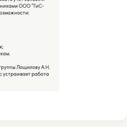
удниками ООО "ГиС-
возможности:
к;
кам.
руппы Лощилову А.Н.
ас устраивает работа