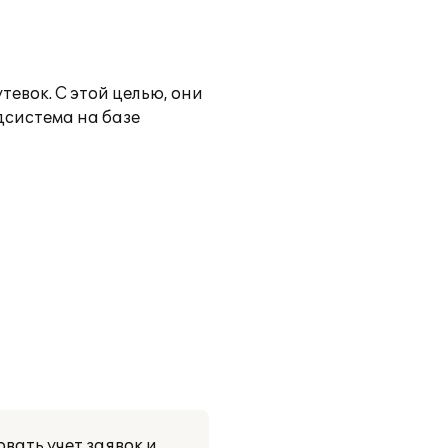
евок. С этой целью, они
дсистема на базе
ать учет заявок и