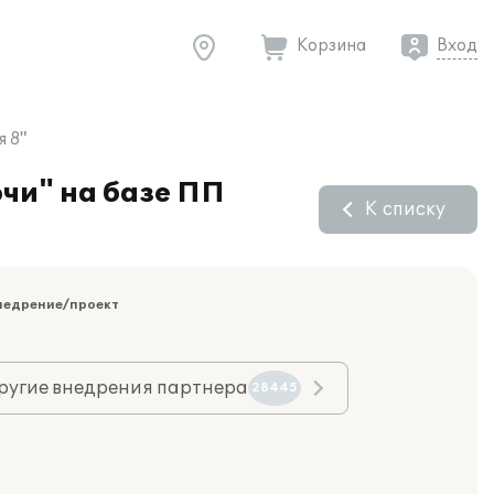
Корзина
Вход
я 8"
чи" на базе ПП
К списку
недрение/проект
ругие внедрения партнера
28445