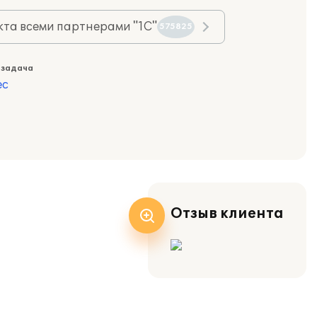
та всеми партнерами "1С"
575825
 задача
ес
Отзыв клиента