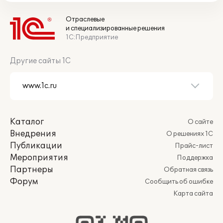
Отраслевые
и специализированные решения
1С:Предприятие
Другие сайты 1С
Каталог
О сайте
Внедрения
О решениях 1С
Публикации
Прайс-лист
Мероприятия
Поддержка
Партнеры
Обратная связь
Форум
Сообщить об ошибке
Карта сайта