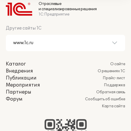
Отраслевые
и специализированные решения
1С:Предприятие
Другие сайты 1С
Каталог
О сайте
Внедрения
О решениях 1С
Публикации
Прайс-лист
Мероприятия
Поддержка
Партнеры
Обратная связь
Форум
Сообщить об ошибке
Карта сайта