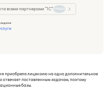
та всеми партнерами "1С"
575825
 задача
слуги
ния приобрела лицензию на одно дополнительное
ю отвечает поставленным задачам, поэтому
мационные базы.