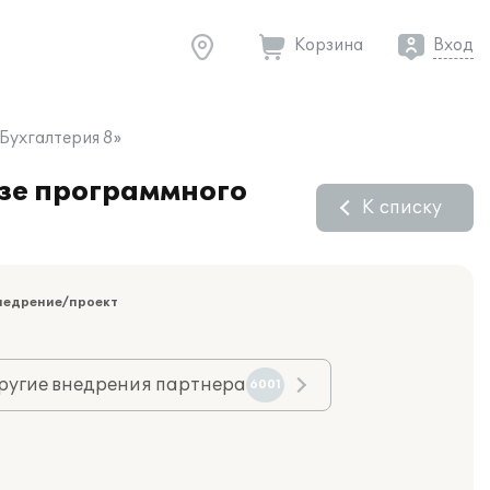
Корзина
Вход
Бухгалтерия 8»
зе программного
К списку
недрение/проект
ругие внедрения партнера
6001