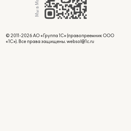
Мы в Max
© 2011-2026 АО «Группа 1С» (правопреемник ООО
«1С»). Все права защищены.
websol@1c.ru