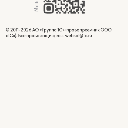
Мы в Max
© 2011-2026 АО «Группа 1С» (правопреемник ООО
«1С»). Все права защищены.
websol@1c.ru