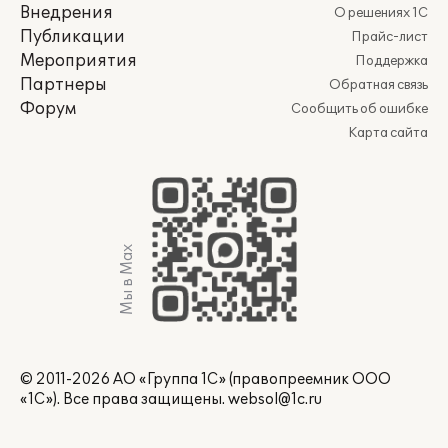
Внедрения
О решениях 1С
Публикации
Прайс-лист
Мероприятия
Поддержка
Партнеры
Обратная связь
Форум
Сообщить об ошибке
Карта сайта
Мы в Max
© 2011-2026 АО «Группа 1С» (правопреемник ООО
«1С»). Все права защищены.
websol@1c.ru