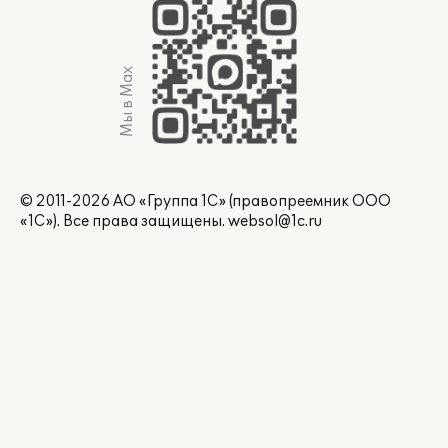
Мы в Max
© 2011-2026 АО «Группа 1С» (правопреемник ООО
«1С»). Все права защищены.
websol@1c.ru