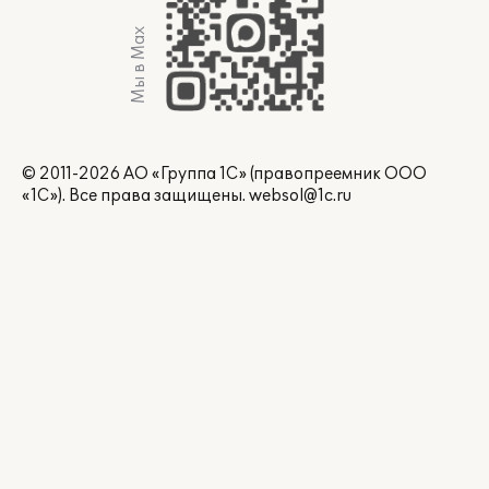
Мы в Max
© 2011-2026 АО «Группа 1С» (правопреемник ООО
«1С»). Все права защищены.
websol@1c.ru