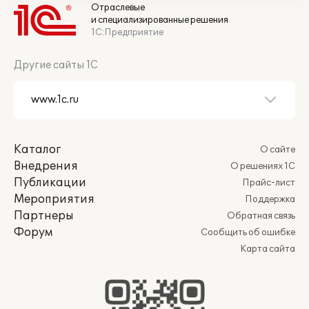
Отраслевые
и специализированные решения
1С:Предприятие
Другие сайты 1С
Каталог
О сайте
Внедрения
О решениях 1С
Публикации
Прайс-лист
Мероприятия
Поддержка
Партнеры
Обратная связь
Форум
Сообщить об ошибке
Карта сайта