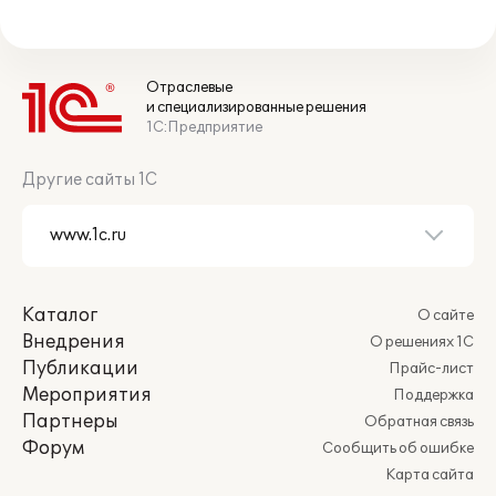
Отраслевые
и специализированные решения
1С:Предприятие
Другие сайты 1С
Каталог
О сайте
Внедрения
О решениях 1С
Публикации
Прайс-лист
Мероприятия
Поддержка
Партнеры
Обратная связь
Форум
Сообщить об ошибке
Карта сайта