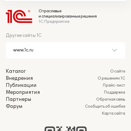
Отраслевые
и специализированные решения
1С:Предприятие
Другие сайты 1С
Каталог
О сайте
Внедрения
О решениях 1С
Публикации
Прайс-лист
Мероприятия
Поддержка
Партнеры
Обратная связь
Форум
Сообщить об ошибке
Карта сайта