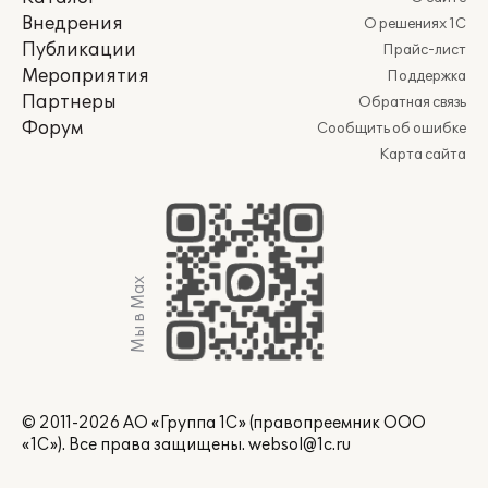
Внедрения
О решениях 1С
Публикации
Прайс-лист
Мероприятия
Поддержка
Партнеры
Обратная связь
Форум
Сообщить об ошибке
Карта сайта
Мы в Max
© 2011-2026 АО «Группа 1С» (правопреемник ООО
«1С»). Все права защищены.
websol@1c.ru