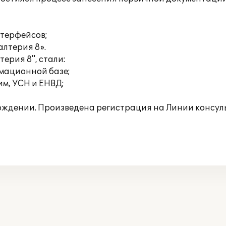
нтерфейсов;
алтерия 8».
ерия 8", стали:
рмационной базе;
м, УСН и ЕНВД;
ождении. Произведена регистрация на Линии консул