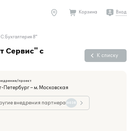
Корзина
Вход
С:Бухгалтерия 8"
т Сервис" с
К списку
недрение/проект
т-Петербург – м. Московская
ругие внедрения партнера
6038