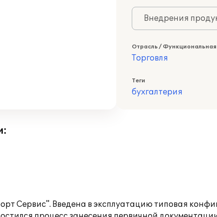
Внедрения продук
Отрасль / Функциональная
Торговля
Теги
бухгалтерия
и:
рт Сервис". Введена в эксплуатацию типовая конфи
простился процесс занесения первичной документаци