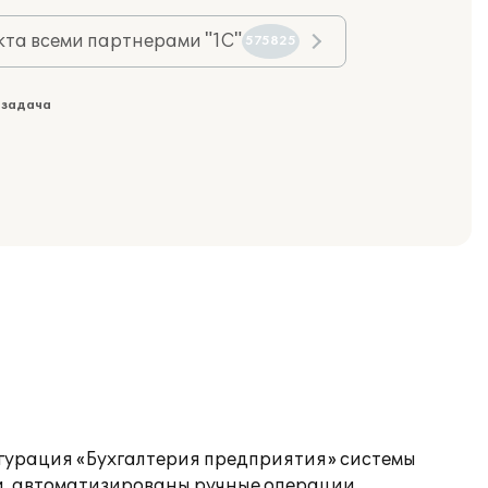
та всеми партнерами "1С"
575825
 задача
гурация «Бухгалтерия предприятия» системы
и, автоматизированы ручные операции.