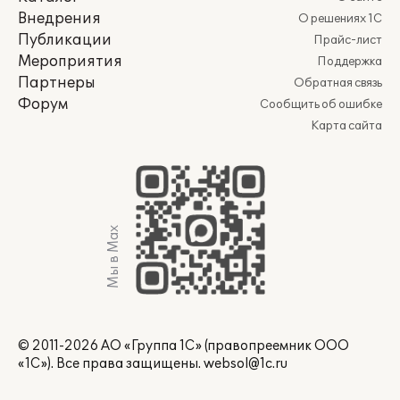
Внедрения
О решениях 1С
Публикации
Прайс-лист
Мероприятия
Поддержка
Партнеры
Обратная связь
Форум
Сообщить об ошибке
Карта сайта
Мы в Max
© 2011-2026 АО «Группа 1С» (правопреемник ООО
«1С»). Все права защищены.
websol@1c.ru