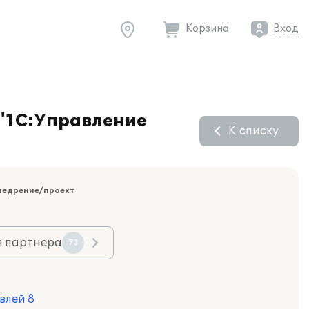
Корзина
Вход
 "1С:Управление
К списку
недрение/проект
я партнера
73
влей 8