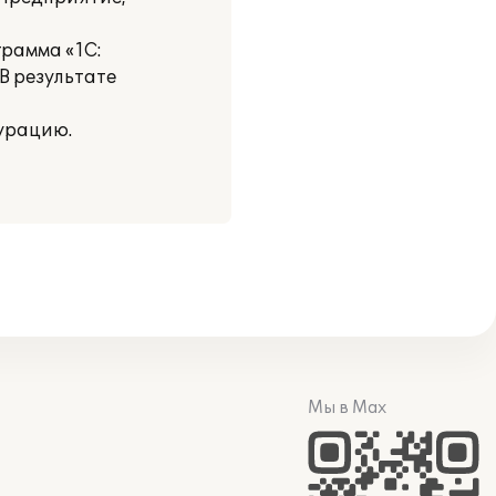
рамма «1С:
В результате
урацию.
Мы в Max