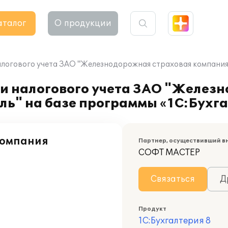
аталог
О продукции
алогового учета ЗАО "Железнодорожная страховая компания 
 и налогового учета ЗАО "Желез
ь" на базе программы «1С:Бухга
компания
Партнер, осуществивший в
СОФТ МАСТЕР
Связаться
Д
Продукт
1С:Бухгалтерия 8