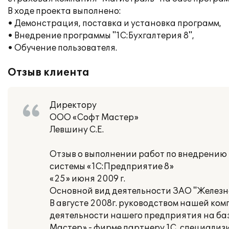
В ходе проекта выполнено:
• Демонстрация, поставка и установка программ,
• Внедрение программы "1С:Бухгалтерия 8",
• Обучение пользователя.
Отзыв клиента
Директору
ООО «Софт Мастер»
Левшину С.Е.
Отзыв о выполнении работ по внедрению
системы «1С:Предприятие 8»
«25» июня 2009 г.
Основной вид деятельности ЗАО "Железн
В августе 2008г. руководством нашей ко
деятельности нашего предприятия на баз
Мастер» - фирме партнеру 1С, специали