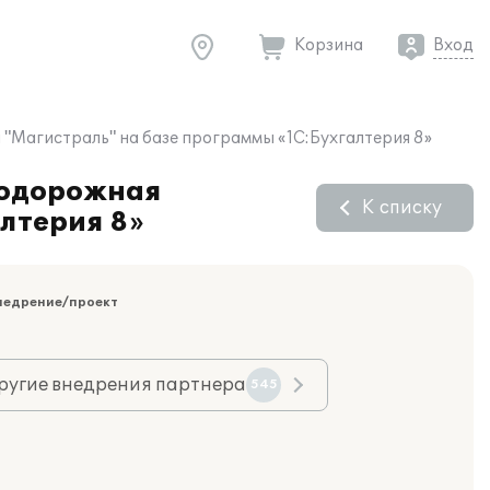
Корзина
Вход
"Магистраль" на базе программы «1С:Бухгалтерия 8»
нодорожная
К списку
лтерия 8»
недрение/проект
ругие внедрения партнера
545