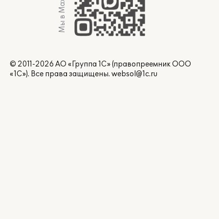
Мы в Max
© 2011-2026 АО «Группа 1С» (правопреемник ООО
«1С»). Все права защищены.
websol@1c.ru