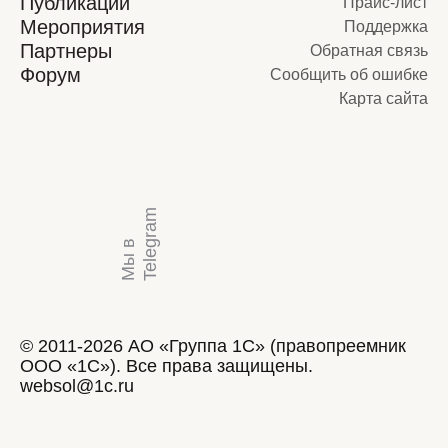
Публикации
Прайс-лист
Мероприятия
Поддержка
Партнеры
Обратная связь
Форум
Сообщить об ошибке
Карта сайта
m
М
ы
в
T
e
l
e
g
r
a
© 2011-2026 АО «Группа 1С» (правопреемник
ООО «1С»). Все права защищены.
websol@1c.ru