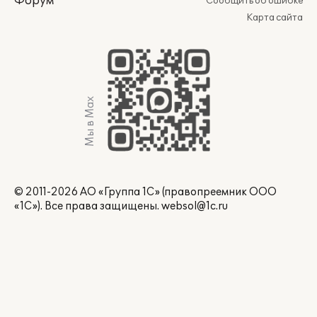
Форум
Сообщить об ошибке
Карта сайта
Мы в Max
© 2011-2026 АО «Группа 1С» (правопреемник ООО
«1С»). Все права защищены.
websol@1c.ru