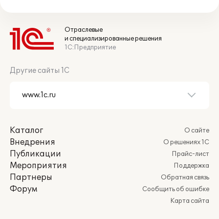
Отраслевые
и специализированные решения
1С:Предприятие
Другие сайты 1С
Каталог
О сайте
Внедрения
О решениях 1С
Публикации
Прайс-лист
Мероприятия
Поддержка
Партнеры
Обратная связь
Форум
Сообщить об ошибке
Карта сайта