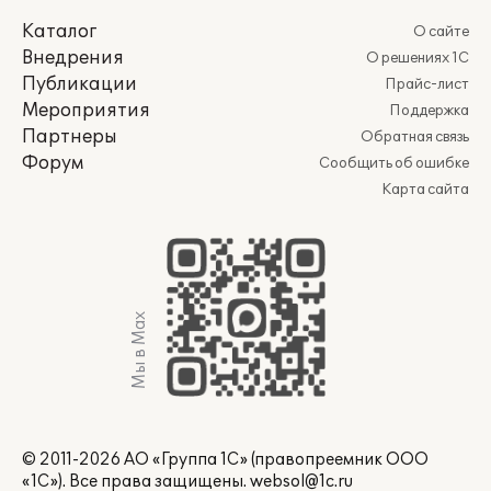
Каталог
О сайте
Внедрения
О решениях 1С
Публикации
Прайс-лист
Мероприятия
Поддержка
Партнеры
Обратная связь
Форум
Сообщить об ошибке
Карта сайта
Мы в Max
© 2011-2026 АО «Группа 1С» (правопреемник ООО
«1С»). Все права защищены.
websol@1c.ru