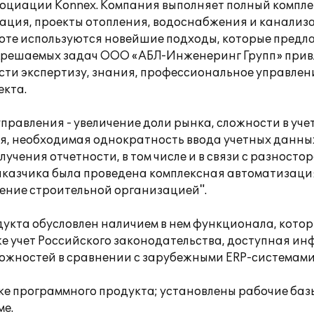
циации Konnex. Компания выполняет полный комплекс
ция, проекты отопления, водоснабжения и канализа
боте используются новейшие подходы, которые предл
и решаемых задач ООО «АБЛ-Инженеринг Групп» привл
сти экспертизу, знания, профессиональное управлени
екта.
равления - увеличение доли рынка, сложности в уче
я, необходимая однократность ввода учетных данны
учения отчетности, в том числе и в связи с разност
казчика была проведена комплексная автоматизация
ление строительной организацией".
укта обусловлен наличием в нем функционала, кото
же учет Российского законодательства, доступная 
ожностей в сравнении с зарубежными ERP-системами
е программного продукта; установлены рабочие базы
ме.