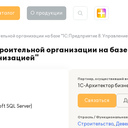
аталог
О продукции
ельной организации на базе "1С:Предприятие 8. Управлени
роительной организации на базе
низацией"
Партнер, осуществивший в
1С-Архитектор бизн
Связаться
Д
t SQL Server)
Отрасль / Функциональная
Строительство
,
Деве