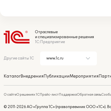
Отраслевые
и специализированные решения
1С:Предприятие
Другие сайты 1С
Каталог
Внедрения
Публикации
Мероприятия
Парт
О сайте
О решениях 1С
Прайс-лист
Поддержка
Обратная связь
Сообщ
© 2011-2026 АО «Группа 1С» (правопреемник ООО «1С»). 