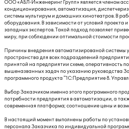
ООО «АБЛ-Инженеринг Групп» является членом ассо
кондиционирования, автоматизация, диспетчериза
системы мультирум и домашних кинотеатров. В ра
оборудования. В зависимости от условий проекта 
западных экспертов. Такой подход позволяет приве
миру, при соблюдении оптимальной стоимости про
Причины внедрения автоматизированой системы уп
пространства для всех подразделений предприяти
принятой на предприятии схеме, оперативность пол
вышеназванных задач по указанию руководства За
программного продукта "1С:Предприятие 8. Управ
Выбор Заказчиком именно этого программного прод
потребности предприятия в автоматизации, а так
современная платформа; соотношение цены и возм
В настоящий момент выполнены работы по установк
персонала Заказчика по индивидуальной програм