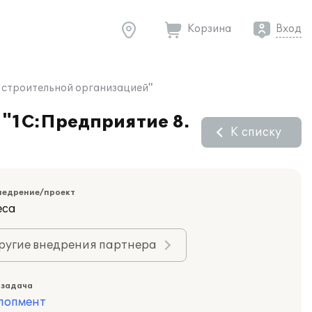
Корзина
Вход
е строительной организацией"
 "1С:Предприятие 8.
К списку
недрение/проект
еса
ругие внедрения партнера
 задача
лопмент