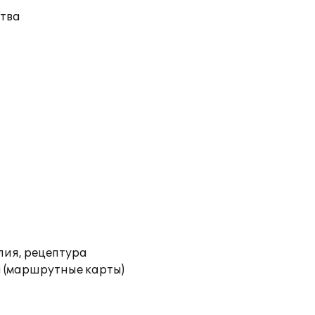
тва
лия, рецептура
 (маршрутные карты)