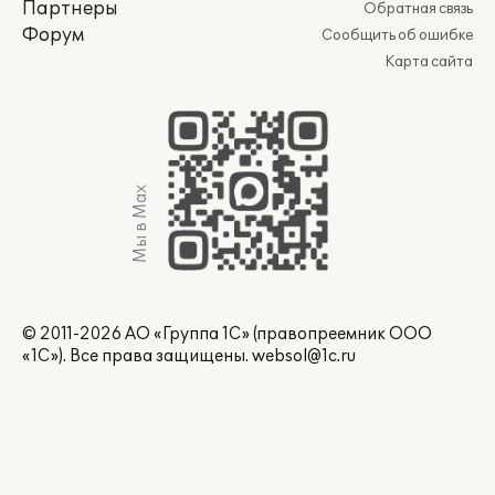
Партнеры
Обратная связь
Форум
Сообщить об ошибке
Карта сайта
Мы в Max
© 2011-2026 АО «Группа 1С» (правопреемник ООО
«1С»). Все права защищены.
websol@1c.ru