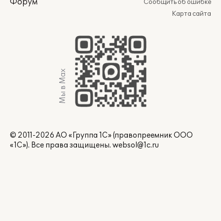
Форум
Сообщить об ошибке
Карта сайта
Мы в Max
© 2011-2026 АО «Группа 1С» (правопреемник ООО
«1С»). Все права защищены.
websol@1c.ru