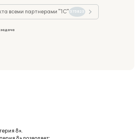
та всеми партнерами "1С"
575825
 задача
терия 8».
терия 8» позволяет: