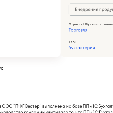
Внедрения продук
Отрасль / Функциональная
Торговля
Теги
бухгалтерия
и:
в ООО "ПФГ Вестер" выполнена на базе ПП «1С:Бухгал
оводство компании учитывало то, что ПП «1С:Бухгал