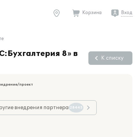
Корзина
Вход
те
С:Бухгалтерия 8» в
К списку
недрение/проект
ругие внедрения партнера
28445