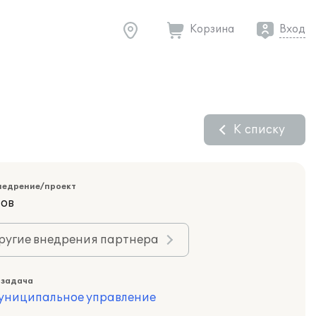
Корзина
Вход
К списку
недрение/проект
тов
ругие внедрения партнера
 задача
муниципальное управление