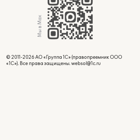
Мы в Max
© 2011-2026 АО «Группа 1С» (правопреемник ООО
«1С»). Все права защищены.
websol@1c.ru