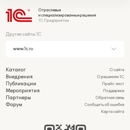
Отраслевые
и специализированные решения
1С:Предприятие
Другие сайты 1С
Каталог
О сайте
Внедрения
О решениях 1С
Публикации
Прайс-лист
Мероприятия
Поддержка
Партнеры
Обратная связь
Форум
Сообщить об ошибке
Карта сайта