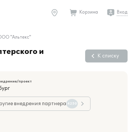
Корзина
Вход
 ООО "Альтекс"
лтерского и
К списку
недрение/проект
бург
ругие внедрения партнера
4250