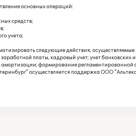
ствление основных операций:
жных средств;
в;
го учета;
атизировать следующие действия, осуществляемые в 
т заработной платы, кадровый учет; учет банковских и
ие амортизации; формирование регламентированной 
еринбург" осуществляется поддержка ООО "Альтекс"