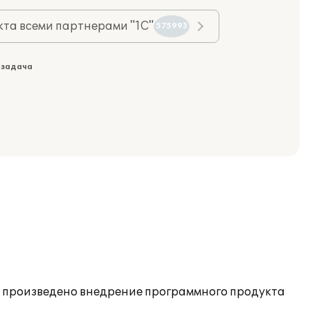
та всеми партнерами "1С"
575993
 задача
о произведено внедрение программного продукта