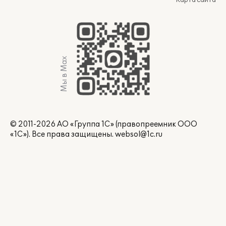
Карта сайта
Мы в Max
© 2011-2026 АО «Группа 1С» (правопреемник ООО
«1С»). Все права защищены.
websol@1c.ru