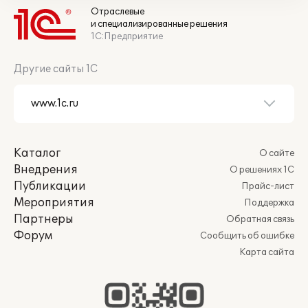
Отраслевые
и специализированные решения
1С:Предприятие
Другие сайты 1С
Каталог
О сайте
Внедрения
О решениях 1С
Публикации
Прайс-лист
Мероприятия
Поддержка
Партнеры
Обратная связь
Форум
Сообщить об ошибке
Карта сайта