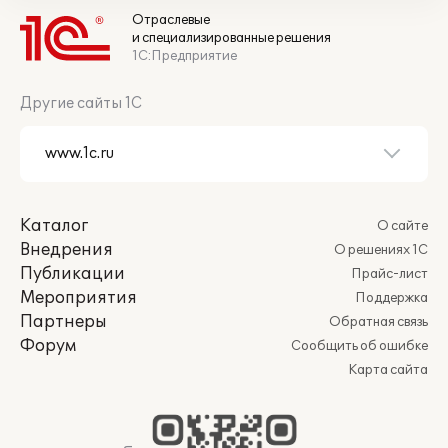
Отраслевые
и специализированные решения
1С:Предприятие
Другие сайты 1С
Каталог
О сайте
Внедрения
О решениях 1С
Публикации
Прайс-лист
Мероприятия
Поддержка
Партнеры
Обратная связь
Форум
Сообщить об ошибке
Карта сайта