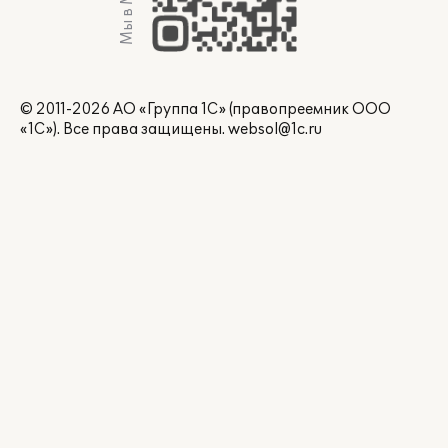
Мы в Max
© 2011-2026 АО «Группа 1С» (правопреемник ООО
«1С»). Все права защищены.
websol@1c.ru