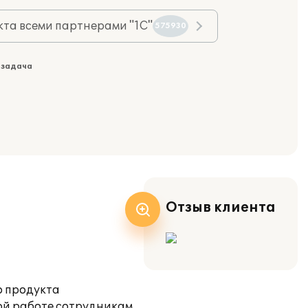
та всеми партнерами "1С"
575930
 задача
Отзыв клиента
о продукта
ой работе сотрудникам