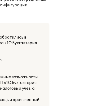
конфигурации.
обратились в
ма «1С:Бухгалтерия
о,
ренные возможности
ПП «1С:Бухгалтерия
налоговый учет, а
мощь и проявленный