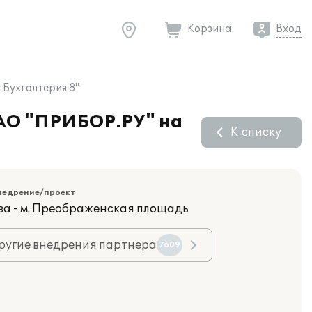
Корзина
Вход
:Бухгалтерия 8"
ЗАО "ПРИБОР.РУ" на
К списку
недрение/проект
ва - м. Преображенская площадь
ругие внедрения партнера
7609