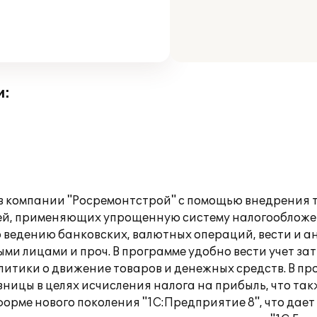
и:
в компании "Росремонтстрой" с помощью внедрения т
ей, применяющих упрощенную систему налогообложен
 ведению банковских, валютных операций, вести и ан
и лицами и проч. В программе удобно вести учет зат
итики о движение товаров и денежных средств. В пр
ицы в целях исчисления налога на прибыль, что также
орме нового поколения "1С:Предприятие 8", что дае