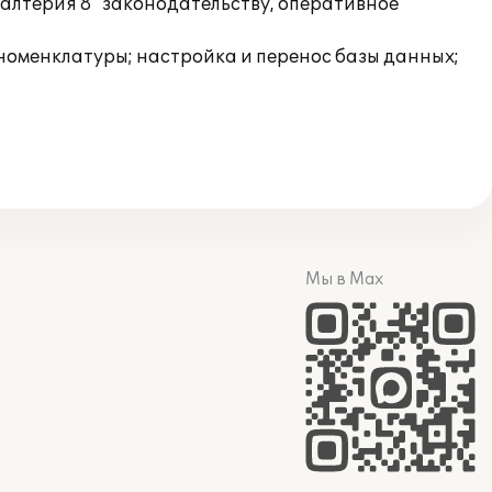
галтерия 8" законодательству, оперативное
 номенклатуры; настройка и перенос базы данных;
Мы в Max