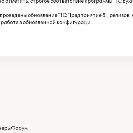
о отметить, строгое соответствие программы "1С:Бух
е проведены обновление "1С:Предприятие 8", релизов,
 работе в обновленной конфигураци.
неры
Форум