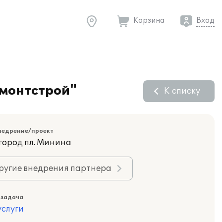
Корзина
Вход
емонтстрой"
К списку
недрение/проект
город пл. Минина
ругие внедрения партнера
 задача
слуги