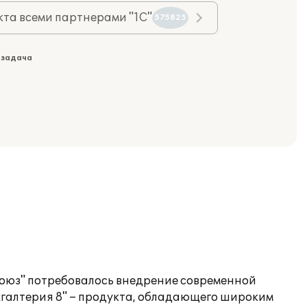
та всеми партнерами "1С"
575825
 задача
оюз" потребовалось внедрение современной
ухгалтерия 8" – продукта, обладающего широким