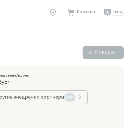
Корзина
Вход
К списку
недрение/проект
бург
ругие внедрения партнера
4250