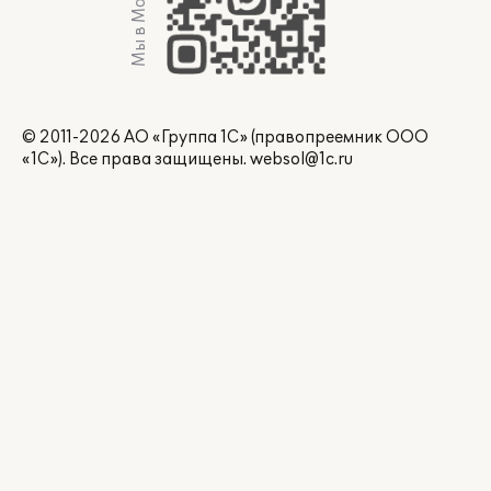
Мы в Max
© 2011-2026 АО «Группа 1С» (правопреемник ООО
«1С»). Все права защищены.
websol@1c.ru