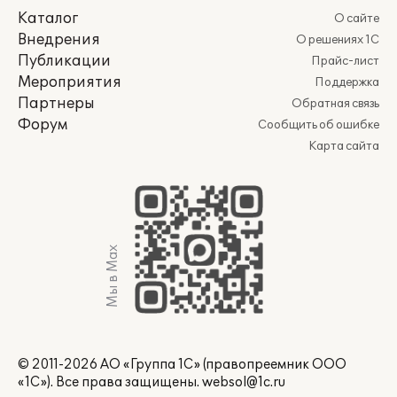
Каталог
О сайте
Внедрения
О решениях 1С
Публикации
Прайс-лист
Мероприятия
Поддержка
Партнеры
Обратная связь
Форум
Сообщить об ошибке
Карта сайта
Мы в Max
© 2011-2026 АО «Группа 1С» (правопреемник ООО
«1С»). Все права защищены.
websol@1c.ru